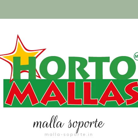
malla soporte
malla-soporte.in