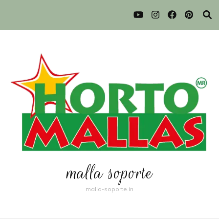
malla soporte
malla-soporte.in