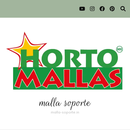
malla soporte
malla-soporte.in