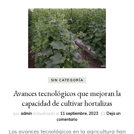
SIN CATEGORÍA
Avances tecnológicos que mejoran la
capacidad de cultivar hortalizas
por
admin
Actualizado el
11 septiembre, 2023
Deja un
en
comentario
Avances
Los avances tecnológicos en la agricultura han
tecnológicos