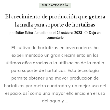
SIN CATEGORÍA
El crecimiento de producción que genera
la malla para soporte de hortalizas
por
Editor Editor
Actualizado el
24 octubre, 2023
Deja un
en
comentario
El
El cultivo de hortalizas en invernaderos ha
crecimiento
de
experimentado un gran crecimiento en los
producción
últimos años gracias a la utilización de la malla
que
genera
para soporte de hortalizas. Esta tecnología
la
malla
permite obtener una mayor producción de
para
hortalizas por metro cuadrado y un mejor uso del
soporte
de
espacio, así como una mayor eficiencia en el uso
hortalizas
del agua y …