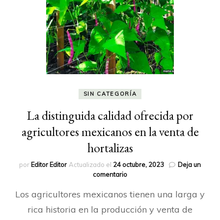
SIN CATEGORÍA
La distinguida calidad ofrecida por
agricultores mexicanos en la venta de
hortalizas
por
Editor Editor
Actualizado el
24 octubre, 2023
Deja un
en
comentario
La
Los agricultores mexicanos tienen una larga y
distinguida
calidad
rica historia en la producción y venta de
ofrecida