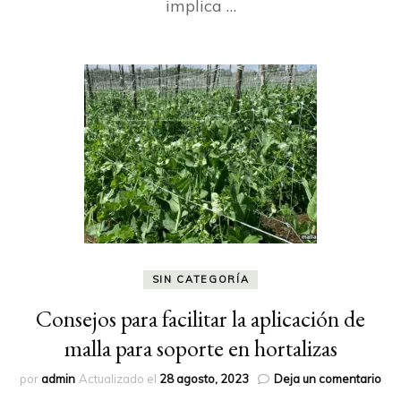
implica …
SIN CATEGORÍA
Consejos para facilitar la aplicación de
malla para soporte en hortalizas
en
por
admin
Actualizado el
28 agosto, 2023
Deja un comentario
Con