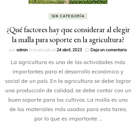
SIN CATEGORÍA
¿Qué factores hay que considerar al elegir
la malla para soporte en la agricultura?
en
por
admin
Actualizado el
24 abril, 2023
Deja un comentario
¿Qué
La agricultura es una de las actividades más
fact
hay
importantes para el desarrollo económico y
que
social de un país. En la agricultura se debe lograr
cons
al
una producción de calidad, se debe contar con un
elegi
la
buen soporte para los cultivos. La malla es uno
mall
de los materiales más usados para esta tarea,
para
sopo
por lo que es importante …
en
la
agric