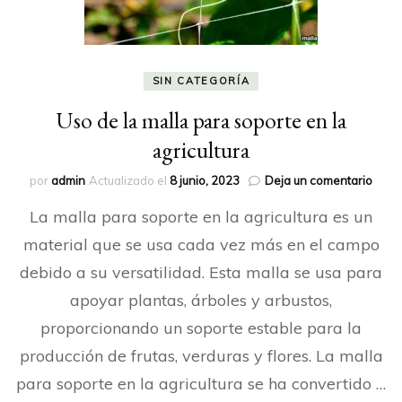
SIN CATEGORÍA
Uso de la malla para soporte en la
agricultura
en
por
admin
Actualizado el
8 junio, 2023
Deja un comentario
Uso
La malla para soporte en la agricultura es un
de
la
material que se usa cada vez más en el campo
malla
debido a su versatilidad. Esta malla se usa para
para
sopo
apoyar plantas, árboles y arbustos,
en
la
proporcionando un soporte estable para la
agric
producción de frutas, verduras y flores. La malla
para soporte en la agricultura se ha convertido …