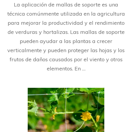
La aplicación de mallas de soporte es una
par
faci
técnica comúnmente utilizada en la agricultura
la
para mejorar la productividad y el rendimiento
apl
de
de verduras y hortalizas. Las mallas de soporte
mal
par
pueden ayudar a las plantas a crecer
sop
verticalmente y pueden proteger las hojas y los
en
hor
frutos de daños causados por el viento y otros
elementos. En …