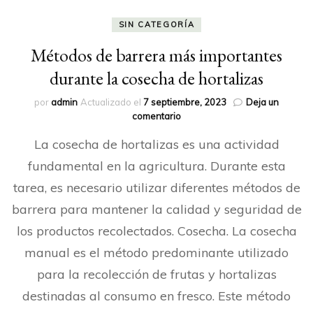
SIN CATEGORÍA
Métodos de barrera más importantes
durante la cosecha de hortalizas
por
admin
Actualizado el
7 septiembre, 2023
Deja un
en
comentario
Métodos
La cosecha de hortalizas es una actividad
de
barrera
fundamental en la agricultura. Durante esta
más
tarea, es necesario utilizar diferentes métodos de
importantes
durante
barrera para mantener la calidad y seguridad de
la
cosecha
los productos recolectados. Cosecha. La cosecha
de
manual es el método predominante utilizado
hortalizas
para la recolección de frutas y hortalizas
destinadas al consumo en fresco. Este método