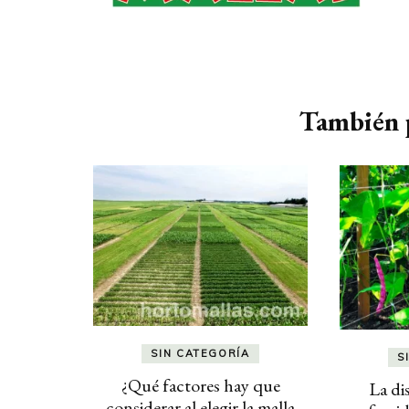
Navegación
de
También p
entradas
SIN CATEGORÍA
S
¿Qué factores hay que
La di
considerar al elegir la malla