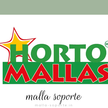
malla soporte
malla-soporte.in